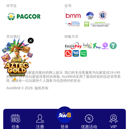
排
行
许可证
证书
榜
语
言
关注我们
转账方式
PC
×
版
下
载
AceWin8 为玩家提供最好的网上娱乐. 我们的专业客服将为玩家提供24小时
VIP
的服务. 为了给玩家提供更好的体验, AceWin8采用了最高科技的信息管理系
统, 确保每一位玩家的个人隐私与信息绝对的安全.
AceWin8 © 2026. 版权所有.
代
理
任务
注册
登录
优惠活动
VIP