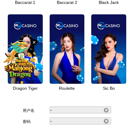
排
Baccarat 1
Baccarat 2
Black Jack
行
榜
语
言
PC
×
版
下
载
VIP
Dragon Tiger
Roulette
Sic Bo
代
理
用户名
密码