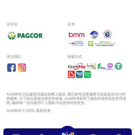
许可证
证书
关注我们
转账方式
AceWin8 为玩家提供最好的网上娱乐. 我们的专业客服将为玩家提供24小时
的服务. 为了给玩家提供更好的体验, AceWin8采用了最高科技的信息管理系
统, 确保每一位玩家的个人隐私与信息绝对的安全.
AceWin8 © 2026. 版权所有.