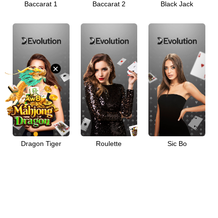
排
Baccarat 1
Baccarat 2
Black Jack
行
榜
语
言
PC
×
版
下
载
VIP
Dragon Tiger
Roulette
Sic Bo
代
理