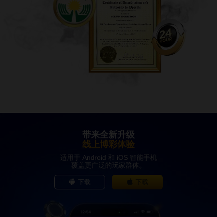
带来全新升级
线上博彩体验
适用于 Android 和 iOS 智能手机
覆盖更广泛的玩家群体。
下载
下载