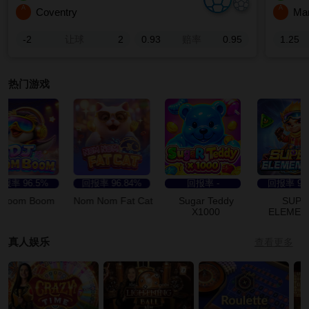
A
A
Coventry
Man
-2
让球
2
0.93
赔率
0.95
1.25
热门游戏
报率
96.5%
回报率
96.84%
回报率
-
回报率
96.5
Boom Boom
Nom Nom Fat Cat
Sugar Teddy
SUPER
X1000
ELEMENTS
真人娱乐
查看更多