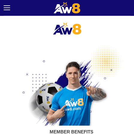
主
页
面
优
惠
活
动
品
牌
大
使
联
系
我
们
MEMBER BENEFITS