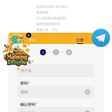
语
言
欢迎奖金高达 450 美元
贵宾特权
PC
1% 无限每日现金回扣
版
每月特别存款红利
下
快速上分、下分
载
×
|
登录
注册
VIP
1
2
代
用户名
理
密码
确认密码