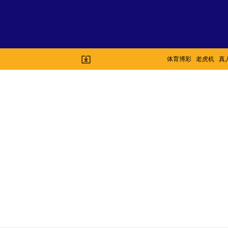
体育博彩
老虎机
真