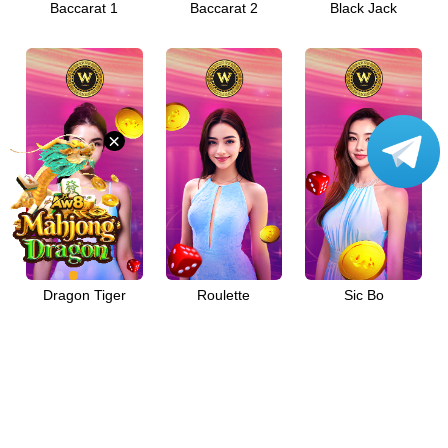
语
Baccarat 1
Baccarat 2
Black Jack
言
PC
版
下
载
×
VIP
代
理
Dragon Tiger
Roulette
Sic Bo