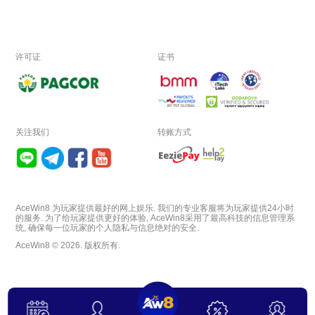
许可证
证书
关注我们
转账方式
AceWin8 为玩家提供最好的网上娱乐. 我们的专业客服将为玩家提供24小时
的服务. 为了给玩家提供更好的体验, AceWin8采用了最高科技的信息管理系
统, 确保每一位玩家的个人隐私与信息绝对的安全.
AceWin8 © 2026. 版权所有.