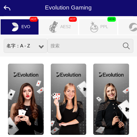
Evolution Gaming
HOT
HOT
NEW
主
EVO
AES2
PPL
页
面
优
惠
活
动
品
牌
大
使
联
系
我
们