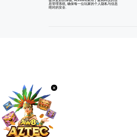
提供更好的体验, AceWin8采用了最高科技的信
息管理系统, 确保每一位玩家的个人隐私与信息
绝对的安全.
×