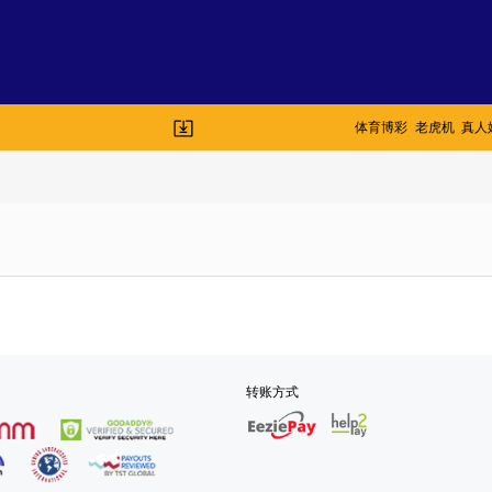
体育博彩
老虎机
真人
转账方式