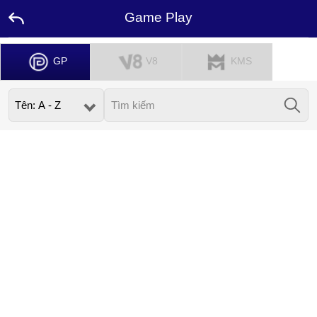
Game Play
Trang
GP
V8
KMS
Chủ
Khuyến
Mãi
Đại
Sứ
Liên
Hệ
Chúng
Tôi
Bảng
Xếp
Hạng
Ngôn