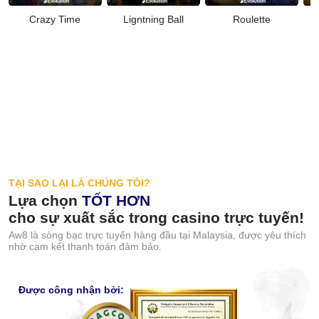
Crazy Time
Ligntning Ball
Roulette
TẠI SAO LẠI LÀ CHÚNG TÔI?
Lựa chọn
TỐT HƠN
cho sự xuất sắc trong casino trực tuyến!
Aw8 là sòng bạc trực tuyến hàng đầu tại Malaysia, được yêu thích
nhờ cam kết thanh toán đảm bảo.
Được công nhận bởi: