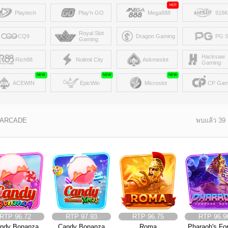
HOT
Playtech
Play'n GO
Mega888
918K
Royal Slot
CQ9
Dragon Gaming
PG S
Gaming
Hacksaw
Rich88
Nolimit City
Askmeslot
Gaming
NEW
NEW
NEW
ACEWIN
EpicWin
Microslot
CP Ga
ARCADE
พบแล้ว 39
RTP
96.72
RTP
97.93
RTP
96.75
RTP
96.9
ndy Bonanza
Candy Bonanza
Roma
Pharaoh's Fo