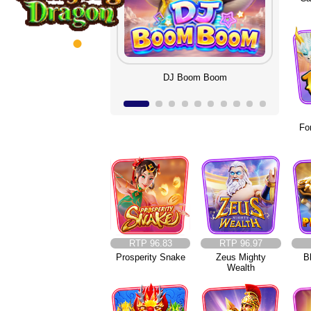
DJ Boom Boom
Fo
RTP
96.83
RTP
96.97
Prosperity Snake
Zeus Mighty
B
Wealth