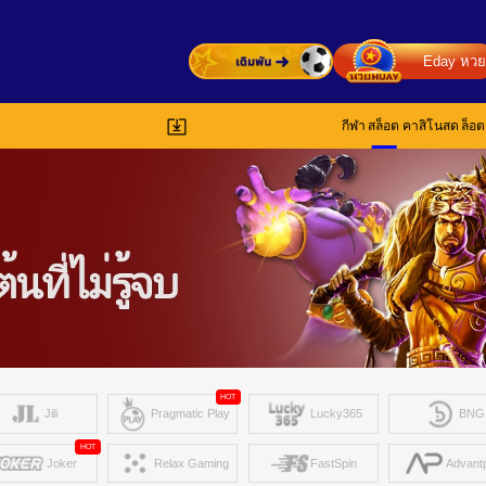
Eday หว
กีฬา
สล็อต
คาสิโนสด
ล็อต
HOT
Jili
Pragmatic Play
Lucky365
BNG
HOT
Joker
Relax Gaming
FastSpin
Advant