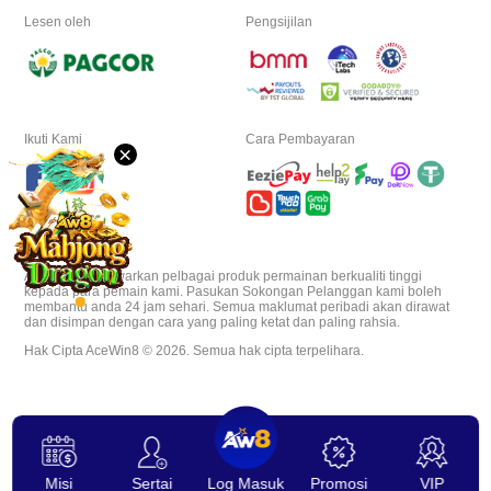
Lesen oleh
Pengsijilan
Muat
Turun
VIP
Ikuti Kami
Cara Pembayaran
×
Afiliasi
AceWin8 menawarkan pelbagai produk permainan berkualiti tinggi
kepada para pemain kami. Pasukan Sokongan Pelanggan kami boleh
membantu anda 24 jam sehari. Semua maklumat peribadi akan dirawat
dan disimpan dengan cara yang paling ketat dan paling rahsia.
Hak Cipta AceWin8 © 2026. Semua hak cipta terpelihara.
Misi
Sertai
Log Masuk
Promosi
VIP