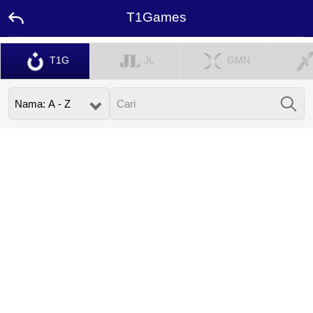
T1Games
Halaman
T1G
JL
GMN
Utama
Promosi
Duta
Hubungi
Kami
Papan
Pendahulu
Bahasa
Desktop