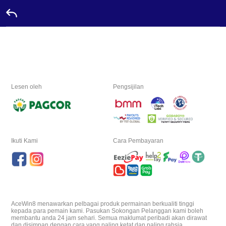
Halaman
Utama
Promosi
Lesen oleh
Pengsijilan
Duta
Hubungi
Kami
Ikuti Kami
Cara Pembayaran
Papan
Pendahulu
Bahasa
AceWin8 menawarkan pelbagai produk permainan berkualiti tinggi
kepada para pemain kami. Pasukan Sokongan Pelanggan kami boleh
membantu anda 24 jam sehari. Semua maklumat peribadi akan dirawat
Desktop
dan disimpan dengan cara yang paling ketat dan paling rahsia.