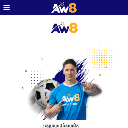
ទំព័រ
ដើម
ប្រម៉ូសិន
ឯកអគ្គ
រាជទូត
ទំនាក់
ទំនង
យើង
ខ្ញុំ
ភាសា
ទម្រង់
កុំ
អត្ថប្រយោជន៍សមាជិក
ព្យូទ័រ