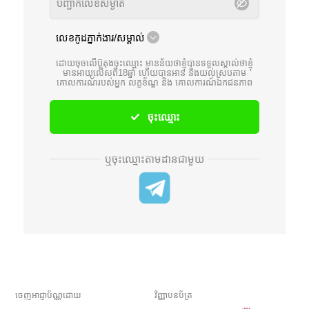
លេខកូដភ្នាក់ងារ/សម្គាល់
ដោយចុចលើប៊ូតុងចុះឈ្មោះ មានន័យថាខ្ញុំបានទទួលស្គាល់ថាខ្ញុំ
មានអាយុលើសពី18ឆ្នាំ ហើយបានអាន និងយល់ស្របតាម
គោលការណ៍របស់អ្នក
លក្ខខ័ណ្ឌ
និង
គោលការណ៍ឯកជនភាព
ចុះឈ្មោះ
ឬចុះឈ្មោះតាមដានជាមួយ
ចេញអាជ្ញាប័ណ្ណដោយ
វិញ្ញាបនប័ត្រ