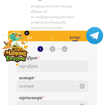
ប្រាក់រង្វាន់ស្វាគមន៍រហូតដល់ 450 ដុល្លារ
ដោនឡូដ
សិទ្ធិពិសេស VIP
1% ការបង្វិលប្រាក់ប្រចាំថ្ងៃគ្មានដែនកំណត់
ប្រាក់រង្វាន់ដាក់ប្រាក់ពិសេសប្រចាំខែ
វីអាយភី
ការដាក់ប្រាក់ និងដកប្រាក់រហ័ស
×
ភ្នាក់ងារ
|
ចូល
ចុះឈ្មោះ
1
2
ឈ្មោះប្រើប្រាស់
លេខសម្ងាត់
បញ្ជាក់លេខសម្ងាត់