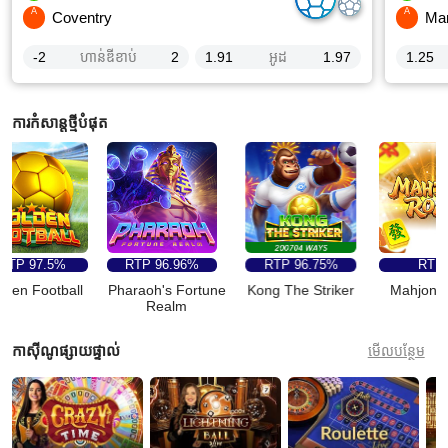
A
A
Coventry
Man
-2
ហាន់ឌីខាប់
2
1.91
អូដ
1.97
1.25
ការកំសាន្តថ្មីបំផុត
TP
97.5%
RTP
96.96%
RTP
96.75%
RTP
-
en Football
Pharaoh's Fortune
Kong The Striker
Mahjong R
Realm
កាស៊ីណូផ្សាយផ្ទាល់
មើលបន្ថែម