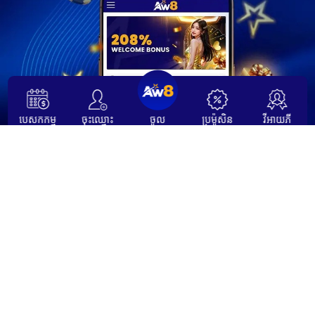
បេសកកម្ម
ចុះឈ្មោះ
ចូល
ប្រម៉ូសិន
វីអាយភី
ចេញអាជ្ញាប័ណ្ណដោយ
វិញ្ញាបនប័ត្រ
មកតាមពូកយើង
វិធីសាស្រ្តទូទាត់