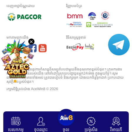
ចេញអាជ្ញាប័ណ្ណដោយ
វិញ្ញាបនប័ត្រ
ដោនឡូដ
វីអាយភី
មកតាមពូកយើង
វិធីសាស្រ្តទូទាត់
×
ភ្នាក់ងារ
AceWin8 ផ្តល់ជូននូវការកំសាន្តដ៏សម្បូរបែបជាមួយនឹងគុណភាពខ្ពស់បំផុត។ ក្រុមការងារ
សេវាកម្មអតិថិជនរបស់យើង នៅចាំដោះស្រាយបញ្ហាជូនអ្នក24ម៉ោង ក្នុងមួយថ្ងៃ។ សូម
ធានាថារាល់ព័ត៌មានទាំងអស់ ត្រូវបានរៀបចំ និងរក្សាទុក យ៉ាងយកចិត្តទុកដាក់ ប្រកបដោយ
សុវត្ថិភាពខ្ពស់បំផុត។
រក្សាសិទ្ធិគ្រប់យ៉ាង AceWin8 © 2026
បេសកកម្ម
ចុះឈ្មោះ
ចូល
ប្រម៉ូសិន
វីអាយភី