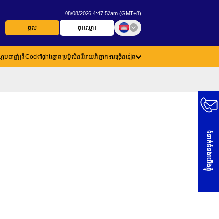
08/08/2026 4:47:52am (GMT+8)
ចូល
ចុះឈ្មោះ
្គេមបាញ់ត្រី
Cockfight
ឆ្នោត
ប្រម៉ូសិន
វីអាយភី
ភ្នាក់ងារ
ច្រើនទៀត
ទំនាក់ទំនងយើងខ្ញុំ