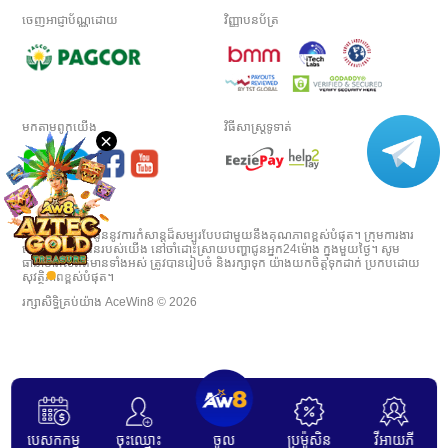
ចេញអាជ្ញាប័ណ្ណដោយ
វិញ្ញាបនប័ត្រ
ដោនឡូដ
វីអាយភី
មកតាមពូកយើង
វិធីសាស្រ្តទូទាត់
×
ភ្នាក់ងារ
AceWin8 ផ្តល់ជូននូវការកំសាន្តដ៏សម្បូរបែបជាមួយនឹងគុណភាពខ្ពស់បំផុត។ ក្រុមការងារ
សេវាកម្មអតិថិជនរបស់យើង នៅចាំដោះស្រាយបញ្ហាជូនអ្នក24ម៉ោង ក្នុងមួយថ្ងៃ។ សូម
ធានាថារាល់ព័ត៌មានទាំងអស់ ត្រូវបានរៀបចំ និងរក្សាទុក យ៉ាងយកចិត្តទុកដាក់ ប្រកបដោយ
សុវត្ថិភាពខ្ពស់បំផុត។
រក្សាសិទ្ធិគ្រប់យ៉ាង AceWin8 © 2026
បេសកកម្ម
ចុះឈ្មោះ
ចូល
ប្រម៉ូសិន
វីអាយភី