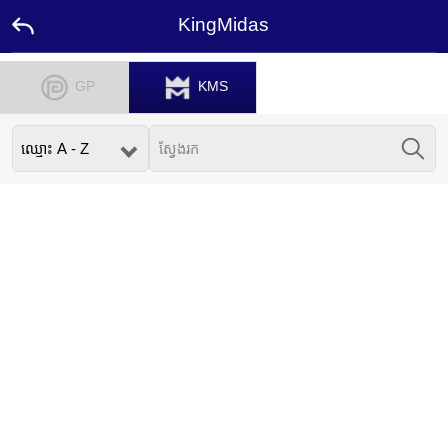
KingMidas
ទំព័រ
GP
KMS
ដើម
ប្រម៉ូសិន
ឯកអគ្គ
រាជទូត
ទំនាក់
ទំនង
យើង
ខ្ញុំ
ភាសា
ទម្រង់
កុំ
ព្យូទ័រ