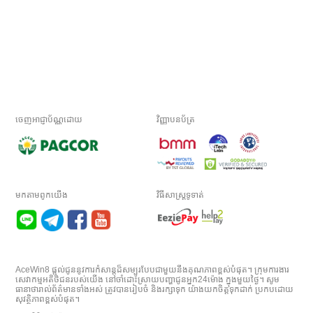
ចេញអាជ្ញាប័ណ្ណដោយ
វិញ្ញាបនប័ត្រ
មកតាមពូកយើង
វិធីសាស្រ្តទូទាត់
AceWin8 ផ្តល់ជូននូវការកំសាន្តដ៏សម្បូរបែបជាមួយនឹងគុណភាពខ្ពស់បំផុត។ ក្រុមការងារ
សេវាកម្មអតិថិជនរបស់យើង នៅចាំដោះស្រាយបញ្ហាជូនអ្នក24ម៉ោង ក្នុងមួយថ្ងៃ។ សូម
ធានាថារាល់ព័ត៌មានទាំងអស់ ត្រូវបានរៀបចំ និងរក្សាទុក យ៉ាងយកចិត្តទុកដាក់ ប្រកបដោយ
សុវត្ថិភាពខ្ពស់បំផុត។