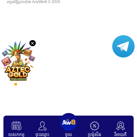
រក្សាសិទ្ធិគ្រប់យ៉ាង AceWin8 © 2026
ដោនឡូដ
វីអាយភី
×
ភ្នាក់ងារ
បេសកកម្ម
ចុះឈ្មោះ
ចូល
ប្រម៉ូសិន
វីអាយភី