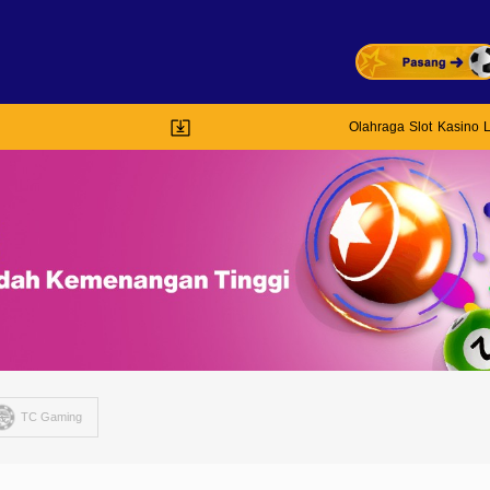
Olahraga
Slot
Kasino
L
TC Gaming