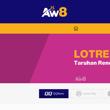
QQKeno
Game Play