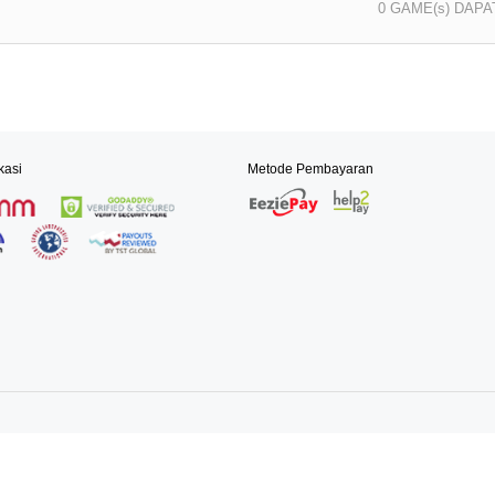
0 GAME(s) DAPA
ikasi
Metode Pembayaran