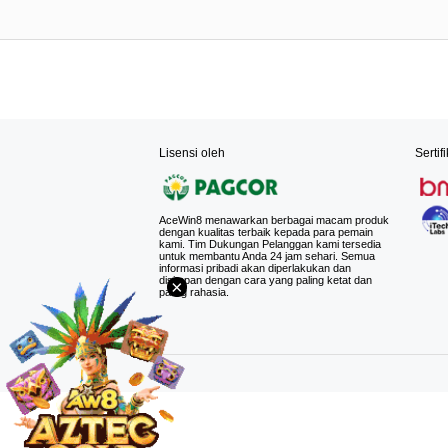
Lisensi oleh
Sertif
AceWin8 menawarkan berbagai macam produk
dengan kualitas terbaik kepada para pemain
kami. Tim Dukungan Pelanggan kami tersedia
untuk membantu Anda 24 jam sehari. Semua
informasi pribadi akan diperlakukan dan
disimpan dengan cara yang paling ketat dan
×
paling rahasia.