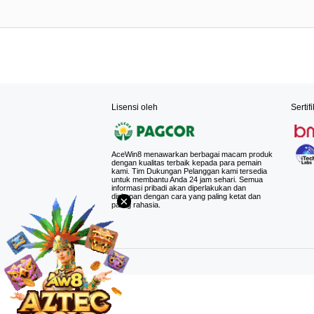
Lisensi oleh
Sertif
AceWin8 menawarkan berbagai macam produk
dengan kualitas terbaik kepada para pemain
kami. Tim Dukungan Pelanggan kami tersedia
untuk membantu Anda 24 jam sehari. Semua
informasi pribadi akan diperlakukan dan
disimpan dengan cara yang paling ketat dan
×
paling rahasia.