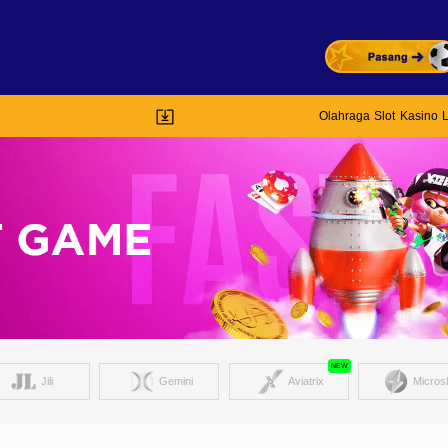
Olahraga
Slot
Kasino
L
NEW
Jili
Gemini
Aviatrix
Microsl