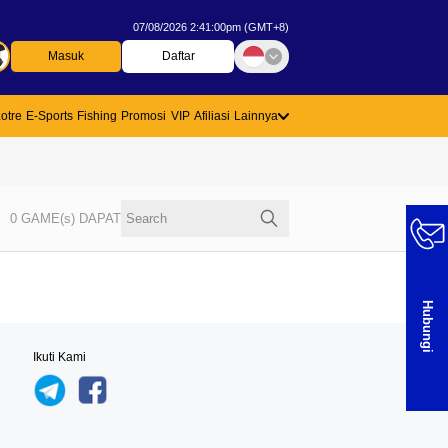
07/08/2026 2:41:00pm (GMT+8)
Masuk
Daftar
otre
E-Sports
Fishing
Promosi
VIP
Afiliasi
Lainnya
0 GAME(s) DAPAT
Hubungi
Ikuti Kami