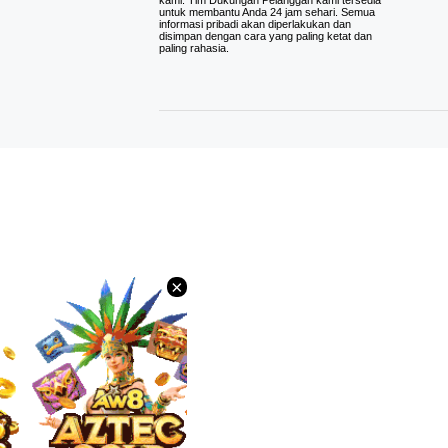
kami. Tim Dukungan Pelanggan kami tersedia
untuk membantu Anda 24 jam sehari. Semua
informasi pribadi akan diperlakukan dan
disimpan dengan cara yang paling ketat dan
paling rahasia.
×