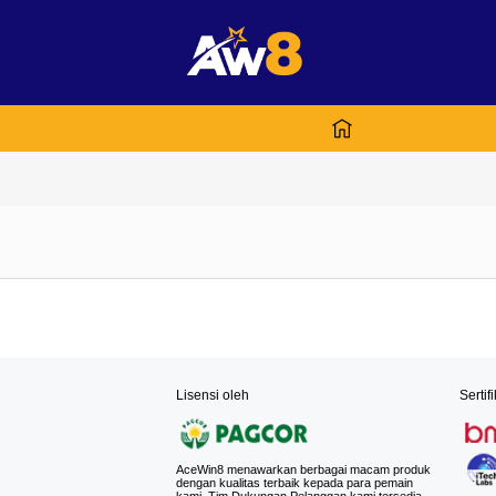
Lisensi oleh
Sertif
AceWin8 menawarkan berbagai macam produk
dengan kualitas terbaik kepada para pemain